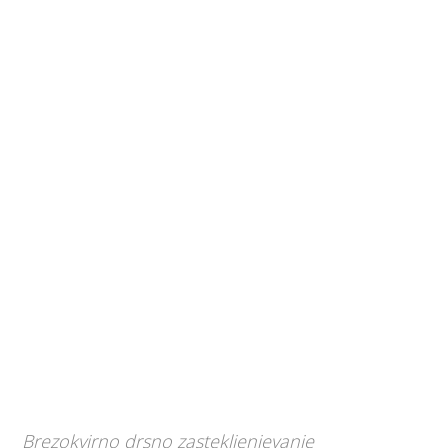
Brezokvirno drsno zastekljenjevanje