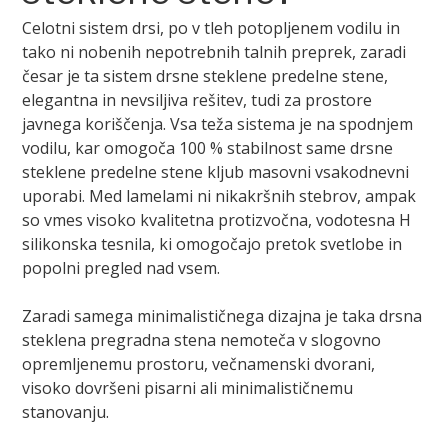
Celotni sistem drsi, po v tleh potopljenem vodilu in
tako ni nobenih nepotrebnih talnih preprek, zaradi
česar je ta sistem drsne steklene predelne stene,
elegantna in nevsiljiva rešitev, tudi za prostore
javnega koriščenja. Vsa teža sistema je na spodnjem
vodilu, kar omogoča 100 % stabilnost same drsne
steklene predelne stene kljub masovni vsakodnevni
uporabi. Med lamelami ni nikakršnih stebrov, ampak
so vmes visoko kvalitetna protizvočna, vodotesna H
silikonska tesnila, ki omogočajo pretok svetlobe in
popolni pregled nad vsem.
Zaradi samega minimalističnega dizajna je taka drsna
steklena pregradna stena nemoteča v slogovno
opremljenemu prostoru, večnamenski dvorani,
visoko dovršeni pisarni ali minimalističnemu
stanovanju.