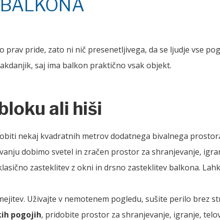
 BALKONA
prav pride, zato ni nič presenetljivega, da se ljudje vse pog
akdanjik, saj ima balkon praktično vsak objekt.
loku ali hiši
dobiti nekaj kvadratnih metrov dodatnega bivalnega prostora 
nju dobimo svetel in zračen prostor za shranjevanje, igranje
klasično zasteklitev
z okni
in drsno zasteklitev balkona.
Lahk
omejitev. Uživajte v nemotenem pogledu, sušite perilo brez s
ih pogojih
, pridobite prostor za shranjevanje, igranje, tel