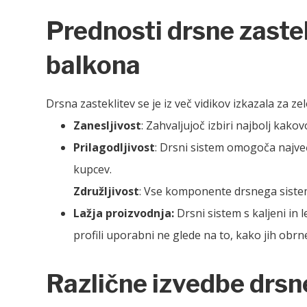
Prednosti drsne zastek
balkona
Drsna zasteklitev se je iz več vidikov izkazala za z
Zanesljivost
: Zahvaljujoč izbiri najbolj kak
Prilagodljivost
: Drsni sistem omogoča največ
kupcev.
Združljivost
: Vse komponente drsnega sistem
Lažja proizvodnja:
Drsni sistem s kaljeni in 
profili uporabni ne glede na to, kako jih obr
Različne izvedbe drsn