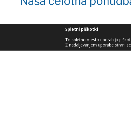
Naša celotna ponudba
Spletni piškotki
To spletno mesto uporablja piškot
Z nadaljevanjem uporabe strani se 