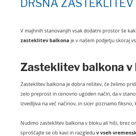
DRSNA ZASTEKLITEV
V majhnih stanovanjih vsak dodatni prostor še kako 
zasteklitev balkona
je v našem podjetju skoraj vs
Zasteklitev balkona v b
Zasteklitev balkona je dobra rešitev, če želimo pri
zelo preprost in cenovno ugoden način, da v stanova
izvedljiva na več načinov, in sicer poznamo
fiksno,
Nudimo zasteklitev balkona v bloku ali hiši, brez 
sproščajte se ob kavi in razgledu
v vseh vremensk