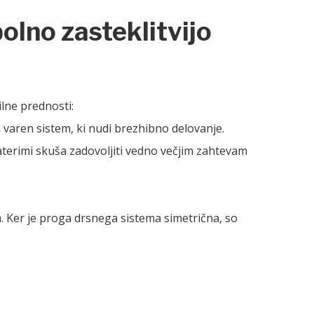
polno zasteklitvijo
ilne prednosti:
n varen sistem, ki nudi brezhibno delovanje.
katerimi skuša zadovoljiti vedno večjim zahtevam
ih. Ker je proga drsnega sistema simetrična, so