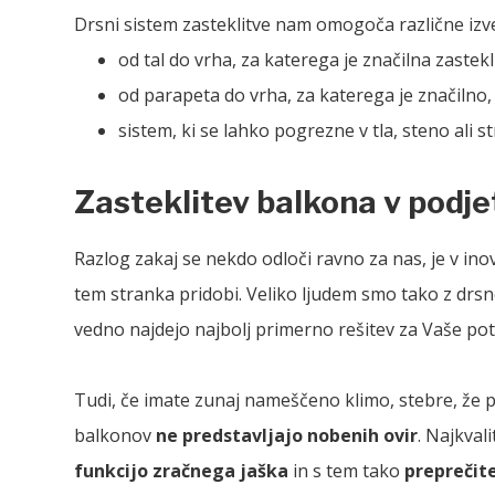
Drsni sistem zasteklitve nam omogoča različne izv
od tal do vrha, za katerega je značilna zastekl
od parapeta do vrha, za katerega je značilno, d
sistem, ki se lahko pogrezne v tla, steno ali 
Zasteklitev balkona v podje
Razlog zakaj se nekdo odloči ravno za nas, je v ino
tem stranka pridobi. Veliko ljudem smo tako z drsn
vedno najdejo najbolj primerno rešitev za Vaše pot
Tudi, če imate zunaj nameščeno klimo, stebre, že po
balkonov
ne predstavljajo nobenih ovir
. Najkval
funkcijo zračnega jaška
in s tem tako
preprečit