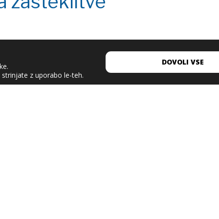
 zasteklitve
DOVOLI VSE
ke.
strinjate z uporabo le-teh.