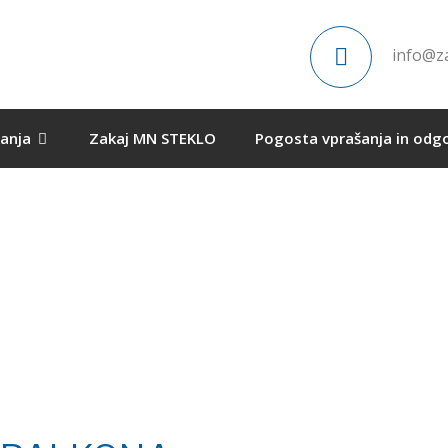
info@za
vanja
Zakaj MN STEKLO
Pogosta vprašanja in odg