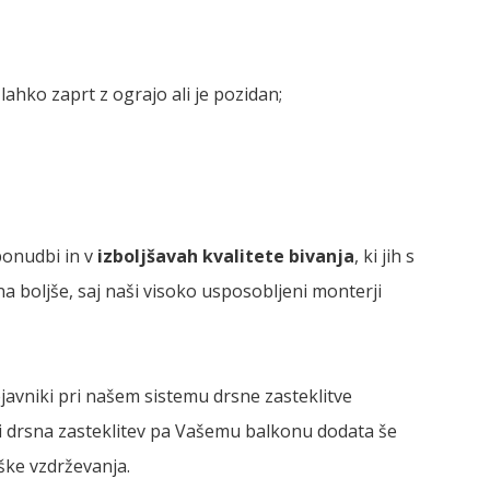
lahko zaprt z ograjo ali je pozidan;
 ponudbi in v
izboljšavah kvalitete bivanja
, ki jih s
a boljše, saj naši visoko usposobljeni monterji
ejavniki pri našem sistemu drsne zasteklitve
 ali drsna zasteklitev pa Vašemu balkonu dodata še
ške vzdrževanja.