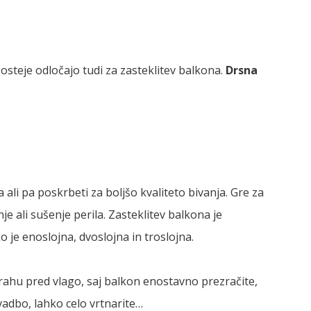
osteje odločajo tudi za zasteklitev balkona.
Drsna
ali pa poskrbeti za boljšo kvaliteto bivanja. Gre za
 ali sušenje perila. Zasteklitev balkona je
o je enoslojna, dvoslojna in troslojna.
trahu pred vlago, saj balkon enostavno prezračite,
ovadbo, lahko celo vrtnarite…