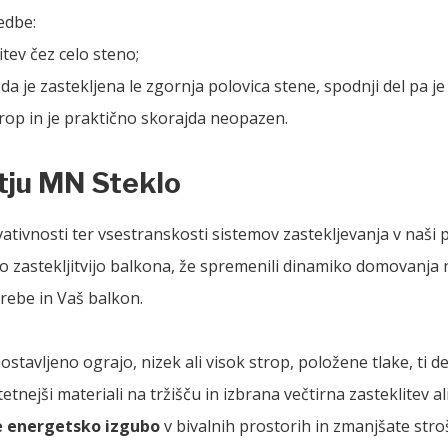
edbe:
itev čez celo steno;
a je zastekljena le zgornja polovica stene, spodnji del pa je 
strop in je praktično skorajda neopazen.
tju MN Steklo
vativnosti ter vsestranskosti sistemov zastekljevanja v naši
o zastekljitvijo balkona, že spremenili dinamiko domovanja n
rebe in Vaš balkon.
stavljeno ograjo, nizek ali visok strop, položene tlake, ti d
itetnejši materiali na tržišču in izbrana večtirna zasteklitev
e energetsko izgubo
v bivalnih prostorih in zmanjšate stro