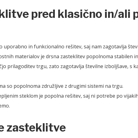
litve pred klasično in/ali 
elo uporabno in funkcionalno rešitev, saj nam zagotavlja štev
ovostnih materialov je drsna zasteklitev popolnoma stabilen i
jo prilagoditev trgu, zato zagotavlja številne izboljšave, s 
a so popolnoma združljive z drugimi sistemi na trgu.
lepljenim steklom je popoln
a
rešitev, saj ni potrebe po vijak
nemo.
e zasteklitve