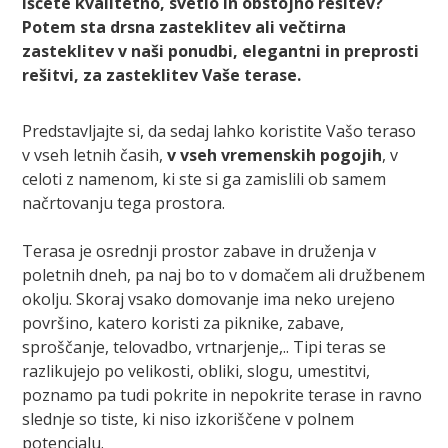
Iščete kvalitetno, svetlo in obstojno rešitev?
Potem sta drsna zasteklitev ali večtirna
zasteklitev v naši ponudbi, elegantni in preprosti
rešitvi, za zasteklitev Vaše terase.
Predstavljajte si, da sedaj lahko koristite Vašo teraso
v vseh letnih časih,
v vseh vremenskih pogojih
, v
celoti z namenom, ki ste si ga zamislili ob samem
načrtovanju tega prostora.
Terasa je osrednji prostor zabave in druženja v
poletnih dneh, pa naj bo to v domačem ali družbenem
okolju. Skoraj vsako domovanje ima neko urejeno
površino, katero koristi za piknike, zabave,
sproščanje, telovadbo, vrtnarjenje,.. Tipi teras se
razlikujejo po velikosti, obliki, slogu, umestitvi,
poznamo pa tudi pokrite in nepokrite terase in ravno
slednje so tiste, ki niso izkoriščene v polnem
potencialu.