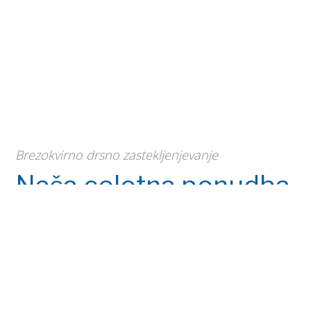
Brezokvirno drsno zastekljenjevanje
Naša celotna ponudba
zasteklitve