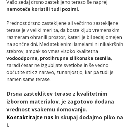
Vašo sedaj drsno zastekljeno teraso še naprej
nemoteče koristili tudi pozimi
.
Prednost drsno zastekljene ali večtirno zastekljene
terase je v veliki meri ta, da boste kljub vremenskim
razmeram ohranili prostor, kateri je bil sedaj omejen
na sončne dni. Med steklenimi lamelami ni nikakršnih
stebrov, ampak so vmes visoko kvalitetna
vodoodporna, protihrupna silikonska tesnila
,
zaradi česar ne izgubljate svetlobe in še vedno
občutite stik z naravo, zunanjostjo, kar pa tudi je
namen same terase.
Drsna zasteklitev terase z kvalitetnim
izborom materialov, je zagotovo dodana
vrednost vsakemu domovanju.
Kontaktirajte nas
in skupaj dodajmo piko na
i.