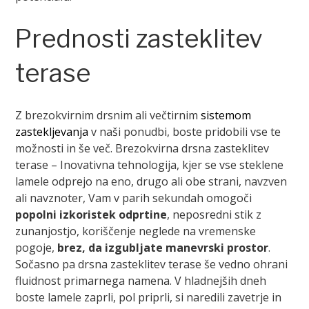
Prednosti zasteklitev
terase
Z brezokvirnim drsnim ali večtirnim
sistemom
zastekljevanja
v naši ponudbi, boste pridobili vse te
možnosti in še več. Brezokvirna drsna zasteklitev
terase – Inovativna tehnologija, kjer se vse steklene
lamele odprejo na eno, drugo ali obe strani, navzven
ali navznoter, Vam v parih sekundah omogoči
popolni izkoristek odprtine
, neposredni stik z
zunanjostjo, koriščenje neglede na vremenske
pogoje,
brez, da izgubljate manevrski prostor
.
Sočasno pa drsna zasteklitev terase še vedno ohrani
fluidnost primarnega namena. V hladnejših dneh
boste lamele zaprli, pol priprli, si naredili zavetrje in